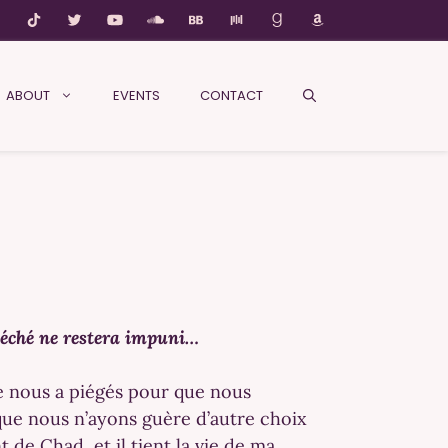
ABOUT
EVENTS
CONTACT
péché ne restera impuni…
e nous a piégés pour que nous
 que nous n’ayons guère d’autre choix
 de Chad, et il tient la vie de ma