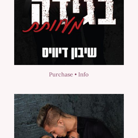
Purchase •
Info