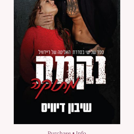
Purchase •
Info