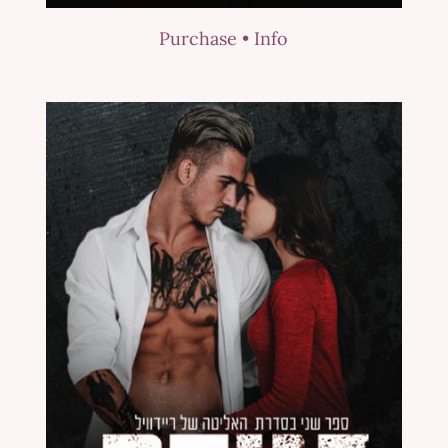
Purchase •
Info