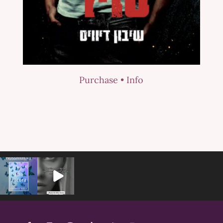
Purchase •
Info