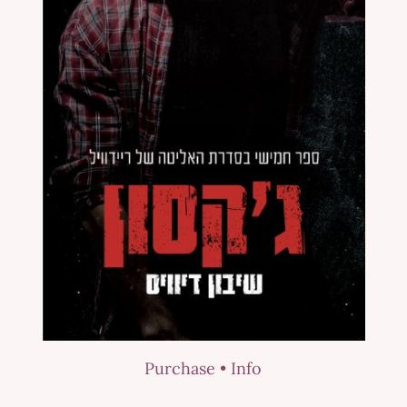
Purchase •
Info