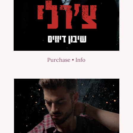
Purchase •
Info